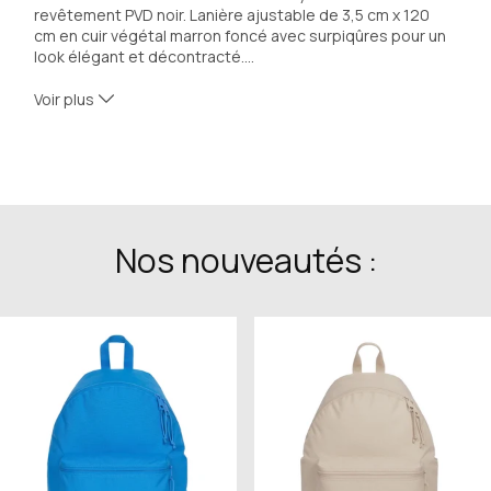
revêtement PVD noir. Lanière ajustable de 3,5 cm x 120 
cm en cuir végétal marron foncé avec surpiqûres pour un 
look élégant et décontracté
…
.
Ident. n°: 126038
Voir plus
Matériaux: Cuir de veau
Mécanisme: Mécanisme d'ajustage de la lanière - 
Fermeture par boucle - Forme rond
Lanière: Sfumato vegetable-tanned cowhide leather
Dimensions: 1200 x 35 x 5 mm
Nos nouveautés :