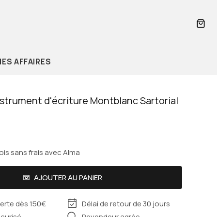
PANI
ES AFFAIRES
instrument d'écriture Montblanc Sartorial
ois sans frais avec Alma
Valentino
Cabaïa
AJOUTER AU PANIER
Delsey
ferte dès 150€
Délai de retour de 30 jours
curisé
Revendeur agrée