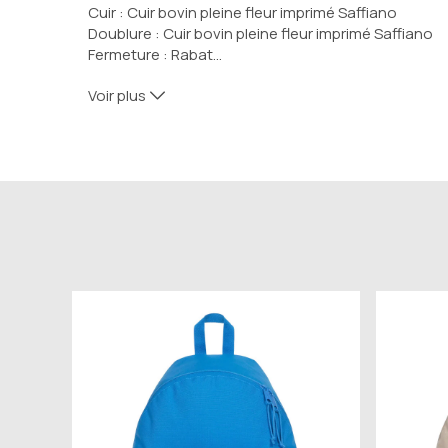
Cuir : Cuir bovin pleine fleur imprimé Saffiano
Doublure : 
Cuir bovin pleine fleur imprimé Saffiano
Fermeture : 
Rabat
…
Dimensions : 
30 x
18
 x 
160
mm
Voir plus
Couleur : Marron