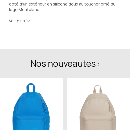
doté d'un extérieur en silicone doux au toucher orné du 
logo Montblanc
…
.
Voir plus
Ident No. 198881
Matériau : Silicon
Cuir : Silicone doux au toucher
Doublure : Tissu
Dimensions : 150 x 72 x 11 mm
Couleur : Noir
Nos nouveautés :