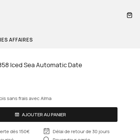
PANI
ES AFFAIRES
858 Iced Sea Automatic Date
ois sans frais avec Alma
Valentino
Cabaïa
AJOUTER AU PANIER
Delsey
ferte dès 150€
Délai de retour de 30 jours
curisé
Revendeur agrée