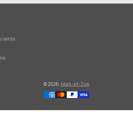
e Vente
ité
© 2026,
Mark-et-Zoé
Moyens
de
paiement