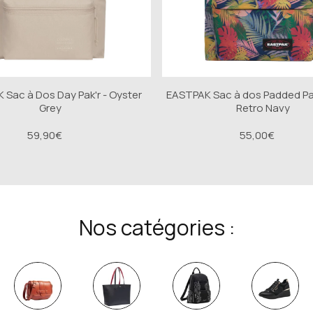
cier inoxydable
 ceramic
Sac à Dos Day Pak'r - Oyster
EASTPAK Sac à dos Padded Pak
Grey
Retro Navy
59,90€
55,00€
Nos catégories :