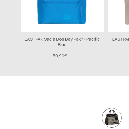
COMPOSITION DE L’ARRIÈRE DU BOÎTIER : Boîtier en a
COULEUR DU BRACELET : Noir
DIAMÈTRE DU BOÎTIER : 41 mm
COMPOSITION DE LA LUNETTE : Stainless steel and
EASTPAK Sac à Dos Day Pak'r - Pacific
EASTPAK 
Blue
59,90€