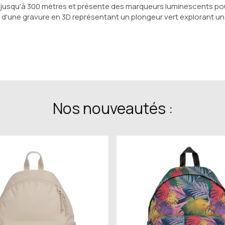
e jusqu'à 300 mètres et présente des marqueurs luminescents pouva
né d'une gravure en 3D représentant un plongeur vert explorant un
Nos nouveautés :
t de chiffres arabes ruthéniés et blancs luminescents
traitement antireflet
ornée de l’emblème Montblanc en relief