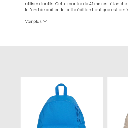
utiliser d’outils. Cette montre de 41 mm est étanch
le fond de boîtier de cette édition boutique est or
Voir plus
Ident No. 130810
TYPE DE MOUVEMENT : Mouvement automatique
MOUVEMENT CALIBRE : MB 24.17
NOMBRE DE RUBIS : 26 Jewels
Spiral plat
COMPLICATIONS : Date par un disque
COMPOSITION DU BOÎTIER
Acier inoxydable
CADRAN : Cadran vert à motif glacier orné d’index e
LUNETTE : Lunette rotative unidirectionnelle
FORME DU CRISTAL : Bombée
DESCRIPTION DU CRISTAL : Verre bombé avec double 
TYPE DE CRISTAL : Saphir
COURONNE : Vissée et crantée en acier inoxydable, 
DISTANCE ENTRE LES BARRETTES : 20 mm
COULEUR DE LA LUNETTE : Noir
ÉTANCHE : 30 bar (300 m) bar