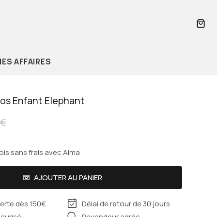
PANI
ES AFFAIRES
Dos Enfant Elephant
5€
ois sans frais avec Alma
Valentino
Cabaïa
AJOUTER AU PANIER
Delsey
ferte dès 150€
Délai de retour de 30 jours
curisé
Revendeur agrée