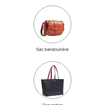
Sac bandoulière
Sac cabas