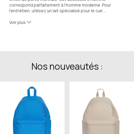
correspond parfaitement à l'homme moderne. Pour 
l'entretien, utilisez un lait spécialisé pour le cuir
…
.
Voir plus
- Référence : 31517
- Portefeuille Homme très moderne (Dim:12.0 cm x 9.0 
cm)
- 5 emplacements pour ranger les cartes 
individuellement 
Nos nouveautés :
- Emplacement pour carte d'identité, permis de conduire 
et billets de banque
- 100% cuir de vachette grainé / Marque française / 
Expédié de France