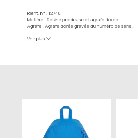
Ident. n° : 12746
Matière : Résine précieuse et agrafe dorée
Agrafe : Agrafe dorée gravée du numéro de série
…
Portemine : 0,5 mm, gomme incluse.
Voir plus
Poids : 26.5 g
Couleur : Noir