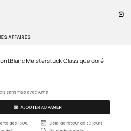
PANI
ES AFFAIRES
ontBlanc Meisterstück Classique doré
ois sans frais avec Alma
Valentino
Cabaïa
AJOUTER AU PANIER
Delsey
ferte dès 150€
Délai de retour de 30 jours
curisé
Revendeur agrée