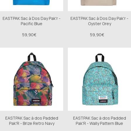
1975, appelé « Thrilla in Manilla ». Pour célébrer son 
deuxième titre, l'emblème Montblanc en résine précieuse 
blanche est orné d'un « 2 ». Pour souligner ce succès, 
l'agrafe prend la forme d'une ceinture de boxe et porte 
EASTPAK Sac à Dos Day Pak'r -
EASTPAK Sac à Dos Day Pak'r -
son nom. La plume en or bicolore Au 750/1000 fabriquée à 
Pacific Blue
Oyster Grey
la main représente un gant de boxe.
59,90€
59,90€
Ident. n°: 
129336
Mecanisme : Stylo plume
Couleur : Or
Dimension : 10 x 10 x 10 mm
Poids : 95.76 g
EASTPAK Sac à dos Padded
EASTPAK Sac à dos Padded
Pak'R - Brize Retro Navy
Pak'R - Wally Pattern Blue